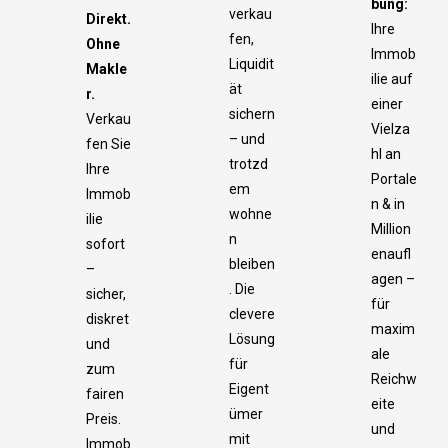
bung:
verkau
Direkt.
Ihre
fen,
Ohne
Immob
Liquidit
Makle
ilie auf
ät
r.
einer
sichern
Verkau
Vielza
– und
fen Sie
hl an
trotzd
Ihre
Portale
em
Immob
n & in
wohne
ilie
Million
n
sofort
enaufl
bleiben
–
agen –
. Die
sicher,
für
clevere
diskret
maxim
Lösung
und
ale
für
zum
Reichw
Eigent
fairen
eite
ümer
Preis.
und
mit
Immob