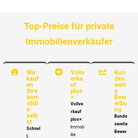
Top-Preise für private
Immobilienverkäufer
Wir
Vollv
Bun
kauf
erka
des
en
uf
weit
Ihre
plus
e
Imm
+
Bew
obili
erbu
Vollve
e
ng
rkauf
selb
Bunde
plus+:
st
sweite
Immob
Schnel
Bewer
ilie
l.