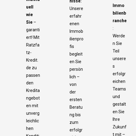
nisse:
Immo
uell
Unsere
bilienb
wie
erfahr
ranche
Sie
–
enen
:
garanti
Immob
Werde
ert! Mit
ilienpro
n Sie
Ratzfa
fis
Teil
tz-
begleit
unsere
Kredit.
en Sie
s
de zu
persön
erfolgr
passen
lich –
eichen
den
von
Teams
Kredita
der
und
ngebot
ersten
gestalt
en mit
Beratu
en Sie
unverg
ng bis
Ihre
leichlic
zum
Zukunf
hen
erfolgr
t mit –