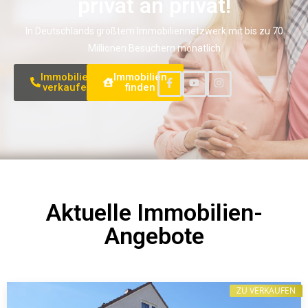
privat an privat!
In Deutschlands größtem Immobiliennetzwerk mit bis zu 70
Millionen Besuchern monatlich
Immobilien
Immobilien
verkaufen
finden
Aktuelle Immobilien-
Angebote
ZU VERKAUFEN