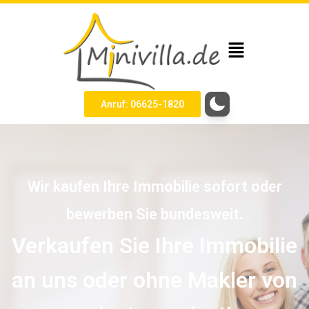
Anruf: 06625-1820
Wir kaufen Ihre Immobilie sofort oder
bewerben Sie bundesweit.
Verkaufen Sie Ihre Immobilie
an uns oder ohne Makler von