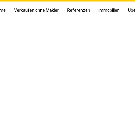
me
Verkaufen ohne Makler
Referenzen
Immobilien
Übe
ote
!
ir suchen engagierte
it Perspektive. Jetzt bewerben und