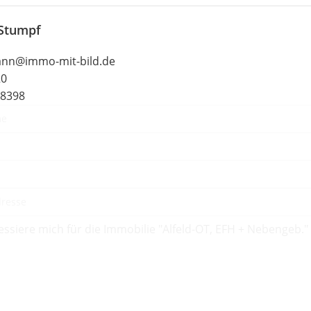
 Stumpf
ann@immo-mit-bild.de
20
48398