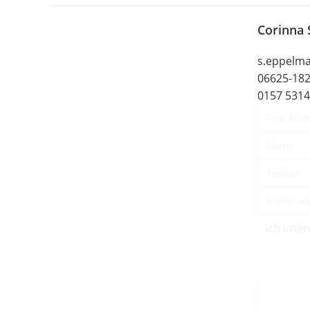
Corinna
s.eppelm
06625-18
0157 531