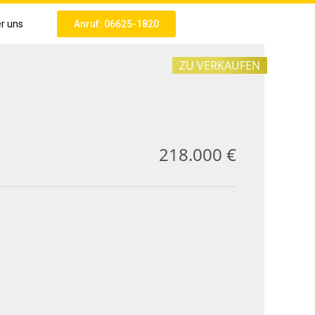
r uns
Anruf: 06625-1820
ZU VERKAUFEN
218.000 €