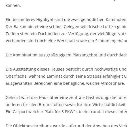
können.
Ein besonderes Highlight sind die zwei gemütlichen Kaminofe
Der Balkon bietet eine schöne Gelegenheit, frische Luft zu gen
Zudem steht ein Dachboden zur Verfügung, der vielfältige Nutz
Vorhanden sind noch eine Werkstatt sowie ein Scheunengebäu
Die Kombination aus großzügigem Platzangebot und durchdach
Die Ausstattung dieses Hauses besticht durch hochwertige und 
Oberfläche, während Laminat durch seine Strapazierfähigkeit 
ausgewählten Bereichen eine behagliche, weiche Atmosphäre.
Geheizt wird das Haus über eine zentrale Gasheizung, die für e
anderen fossilen Brennstoffen sowie für ihre Wirtschaftlichkei
Ein Carport welcher Platz für 3 PKW`s bietet rundet dieses int
Die Objektbeschreibung wurde aufgrund der Angaben des Verkäu