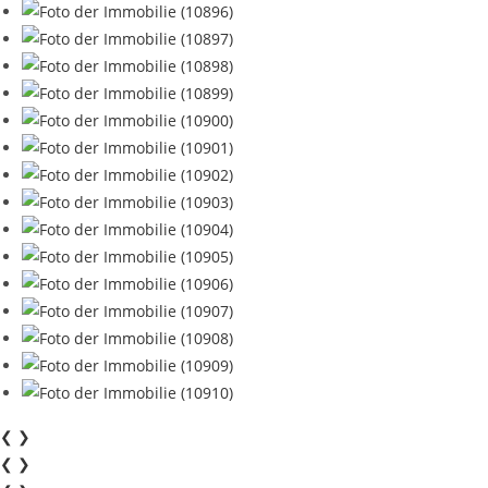
❮
❯
❮
❯