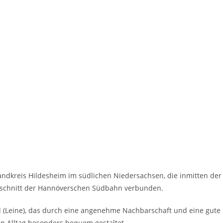
Landkreis Hildesheim im südlichen Niedersachsen, die inmitten de
abschnitt der Hannöverschen Südbahn verbunden.
 (Leine), das durch eine angenehme Nachbarschaft und eine gute I
den Alltag besonders bequem gestaltet.