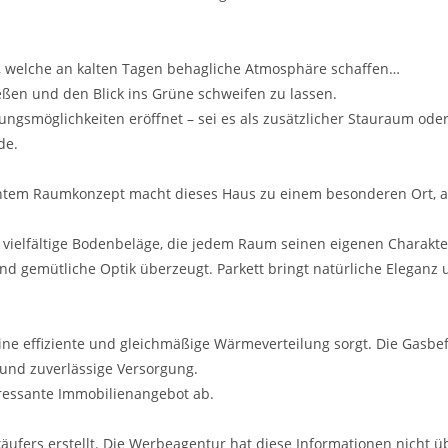
n, welche an kalten Tagen behagliche Atmosphäre schaffen…
ießen und den Blick ins Grüne schweifen zu lassen.
ungsmöglichkeiten eröffnet – sei es als zusätzlicher Stauraum ode
de.
tem Raumkonzept macht dieses Haus zu einem besonderen Ort, an 
vielfältige Bodenbeläge, die jedem Raum seinen eigenen Charakter 
und gemütliche Optik überzeugt. Parkett bringt natürliche Elegan
ine effiziente und gleichmäßige Wärmeverteilung sorgt. Die Gasbef
t und zuverlässige Versorgung.
eressante Immobilienangebot ab.
fers erstellt. Die Werbeagentur hat diese Informationen nicht üb