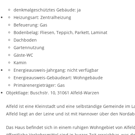
denkmalgeschütztes Gebäude:
ja
Heizungsart:
Zentralheizung
Befeuerung:
Gas
Bodenbelag:
Fliesen, Teppich, Parkett, Laminat
Dachboden
Gartennutzung
Gäste-WC
Kamin
Energieausweis-Jahrgang:
nicht verfügbar
Energieausweis-Gebäudeart:
Wohngebäude
Primärenergieträger:
Gas
Objektlage: Buschstr. 10, 31061 Alfeld-Warzen
Alfeld ist eine Kleinstadt und eine selbständige Gemeinde im 
Alfeld liegt an der Leine und ist mit Hannover über den Nord
Das Haus befindet sich in einem ruhigen Wohngebiet von Alfeld
öffentliche Verkehrsmittel sind in kurzer Zeit erreichbar, was 