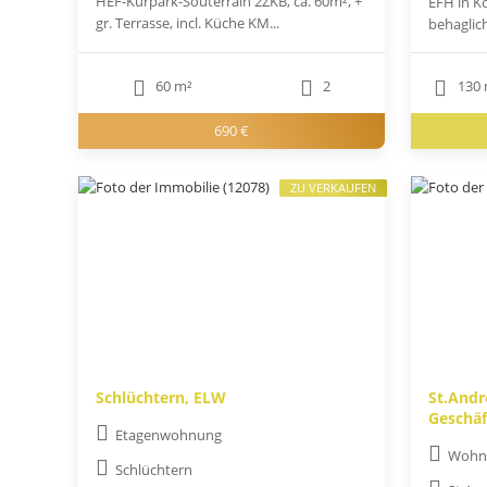
HEF-Kurpark-Souterrain 2ZKB, ca. 60m², +
EFH in Kö
gr. Terrasse, incl. Küche KM...
behaglich
60 m²
2
130 
690 €
ZU VERKAUFEN
Schlüchtern, ELW
St.And
Geschäf
Etagenwohnung
Wohn-
Schlüchtern