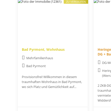
ZU VERKAUFEN
Bad Pyrmont, Wohnhaus
Heringe
DG + Ba
Mehrfamilienhaus
DG-W
Bad Pyrmont
Herin
(Werr
Provisionsfrei! Willkommen in diesem
traumhaften Wohnhaus in Bad Pyrmont,
2 ZKB-DG
wo sich Platz und Gemütlichkeit auf...
traumhaf
vermiete
Widdersh