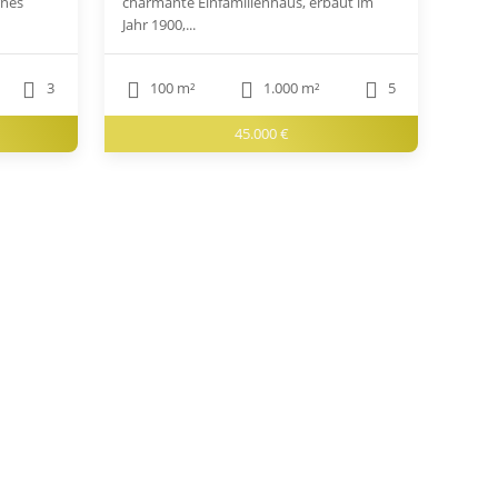
rnes
charmante Einfamilienhaus, erbaut im
Jahr 1900,...
3
100 m²
1.000 m²
5
45.000 €