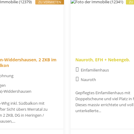
ZU VERMIETEN
ZU
n-Widdershausen, 2 ZKB im
Nauroth, EFH + Nebengeb.
lkon
Einfamilienhaus
ohnung
Nauroth
gen
a)-Widdershausen
Gepflegtes Einfamilienhaus mit
Doppelscheune und viel Platz in
-Whg inkl. Südbalkon mit
Dieses massiv errichtete und voll
ter Sicht übers Werratal zu
unterkellerte...
n 2 ZKB, DG in Heringen /
ausen,...