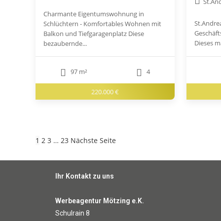
St.An
Charmante Eigentumswohnung in
St.Andre
Schlüchtern - Komfortables Wohnen mit
Geschäfts
Balkon und Tiefgaragenplatz Diese
Dieses ma
bezaubernde...
97 m²
4
220.000 €
1
2
3
…
23
Nächste Seite
Ihr Kontakt zu uns
Werbeagentur Mötzing e.K.
Schulrain 8