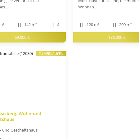
nigsee verspricht ein
Must Have für all jene, die mode
es...
Wohnen...
m²
142 m²
4
120 m²
200 m²
69.000 €
136.000 €
ZU VERKAUFEN
reasberg, Wohn-und
tshaus
 und Geschäftshaus