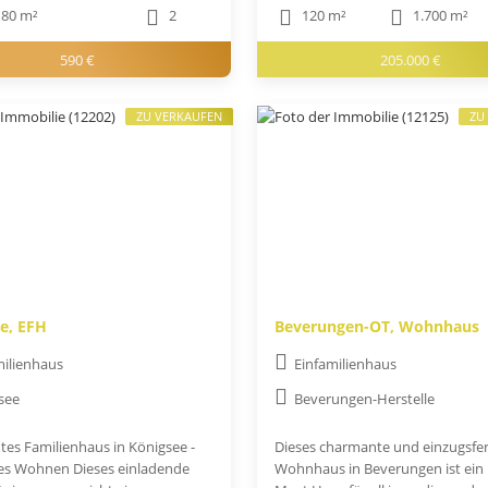
80 m²
2
120 m²
1.700 m²
590 €
205.000 €
ZU VERKAUFEN
ZU
e, EFH
Beverungen-OT, Wohnhaus
milienhaus
Einfamilienhaus
see
Beverungen-Herstelle
es Familienhaus in Königsee -
Dieses charmante und einzugsfer
es Wohnen Dieses einladende
Wohnhaus in Beverungen ist ein 