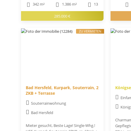
342 m²
1.386 m²
13
285.000 €
ZU VERMIETEN
Bad Hersfeld, Kurpark, Souterrain, 2
Königse
ZKB + Terrasse
Einfa
Souterrainwohnung
König
Bad Hersfeld
Charmant
Mieter gesucht, Beste Lage! Single-Whg.!
Gepflegt