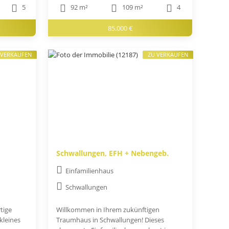
5
92 m²
109 m²
4
85.000 €
 VERKAUFEN
ZU VERKAUFEN
Schwallungen, EFH + Nebengeb.
Einfamilienhaus
Schwallungen
tige
Willkommen in Ihrem zukünftigen
kleines
Traumhaus in Schwallungen! Dieses