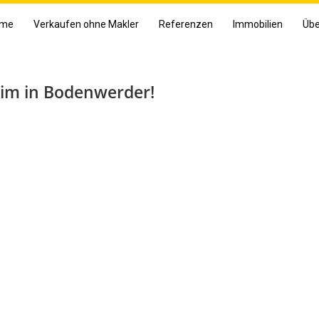
me
Verkaufen ohne Makler
Referenzen
Immobilien
Übe
eim in Bodenwerder!