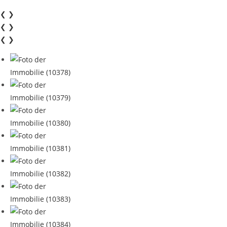
❮
❯
❮
❯
❮
❯