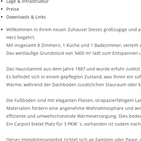
Lage & Infrastruktur
Preise
Downloads & Links
Willkommen in Ihrem neuen Zuhause! Dieses großzügige und att
Herz begehrt.
Mit insgesamt 8 Zimmern, 1 Küche und 1 Badezimmer, verteilt
Das weitläufige Grundstück von 3400 m² lädt zum Entspannen un
Das Hausstammt aus dem Jahre 1887 und wurde erfuhr zuletzt 
Es befindet sich in einem gepflegten Zustand, was Ihnen ein s
Wärme, während der Dachboden zusätzlichen Stauraum oder kre
Die Fußböden sind mit eleganten Fliesen, strapazierfähigem La
Materialien fördern eine angenehme Wohnatmosphäre und wirken 
effiziente und umweltschonende Wärmeversorgung. Dies bedeut
Ein Carport bietet Platz für 3 PKW`s, vorhanden ist zudem noch
Dieses Immobilienangebot richtet sich an Familien oder Paare, 