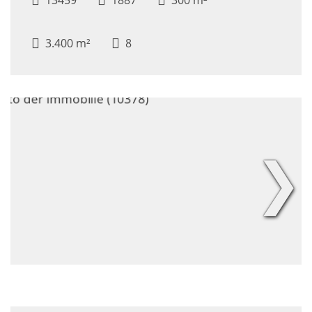
3.400 m²
8
❯