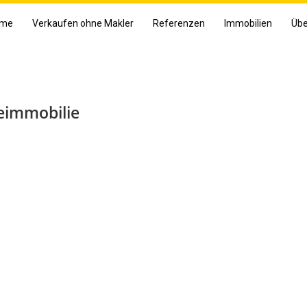
me
Verkaufen ohne Makler
Referenzen
Immobilien
Übe
eimmobilie