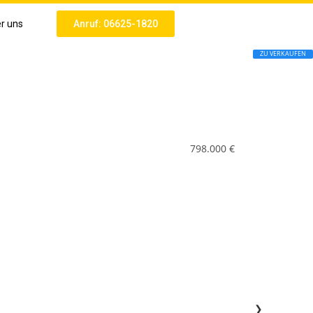
r uns
Anruf: 06625-1820
ZU VERKAUFEN
798.000 €
❯