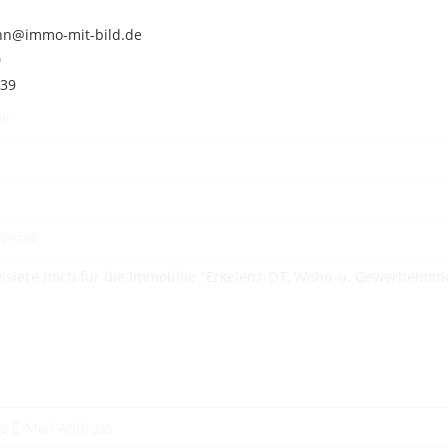
nn@immo-mit-bild.de
0
539