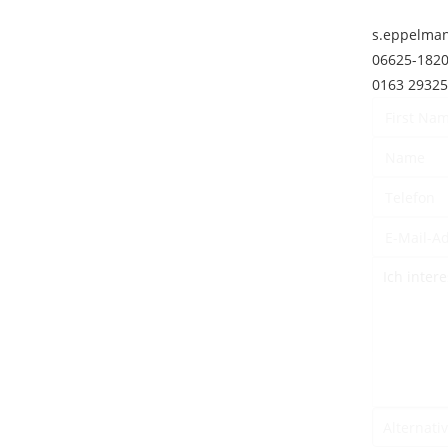
s.eppelma
06625-182
0163 2932