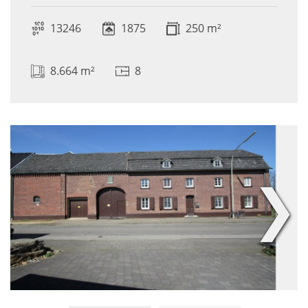
13246
1875
250 m²
8.664 m²
8
❯