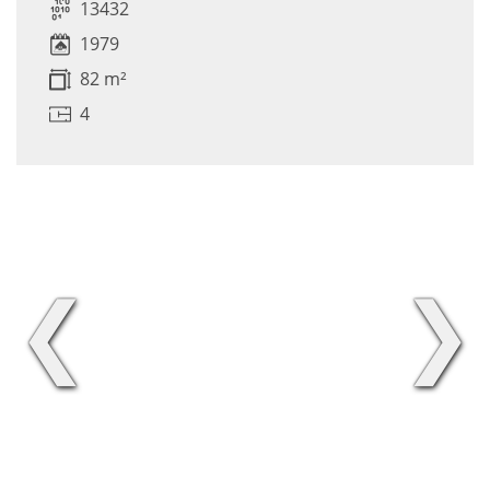
13432
1979
82 m²
4
❮
❯