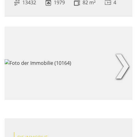
13432
1979
82 m²
4
❯