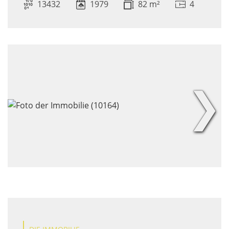
13432
1979
82 m²
4
❯