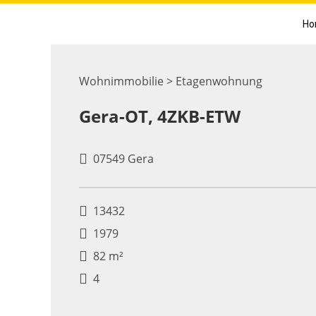
Ho
Wohnimmobilie > Etagenwohnung
Gera-OT, 4ZKB-ETW
07549 Gera
13432
1979
82 m²
4