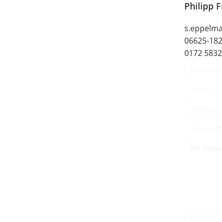
Philipp 
s.eppelm
06625-18
0172 583