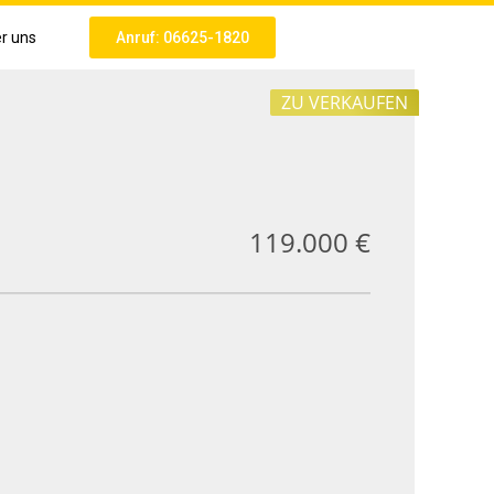
r uns
Anruf: 06625-1820
ZU VERKAUFEN
119.000 €