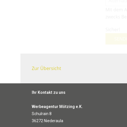
Mit dem A
zwecks Be
Sicher!
SEND
Zur Übersicht
Ihr Kontakt zu uns
Werbeagentur Mötzing e.K.
Schulrain 8
36272 Niederaula