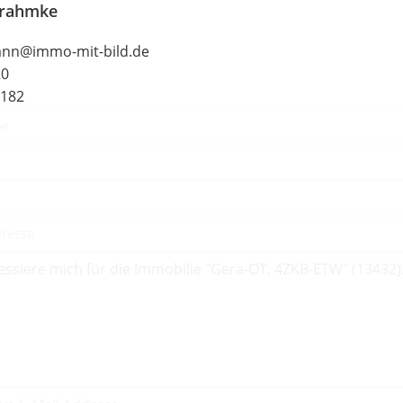
Frahmke
ann@immo-mit-bild.de
20
2182