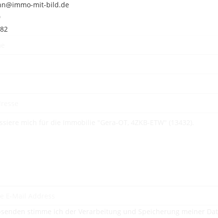
nn@immo-mit-bild.de
0
182
senden stimme ich der Verarbeitung und Speicherung meiner Da