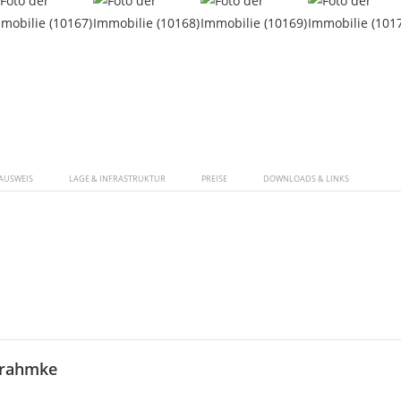
AUSWEIS
LAGE & INFRASTRUKTUR
PREISE
DOWNLOADS & LINKS
Frahmke