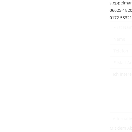
s.eppelma
06625-182
0172 5832
Mit dem Ab