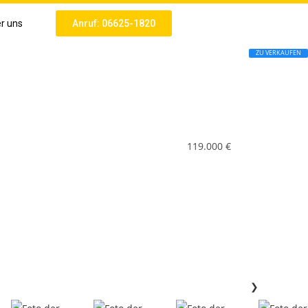
r uns
Anruf: 06625-1820
ZU VERKAUFEN
119.000 €
❯