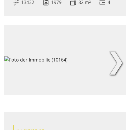
13432
1979
82 m²
4
❯