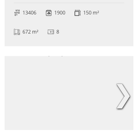
13406
1900
150 m²
672 m²
8
❯