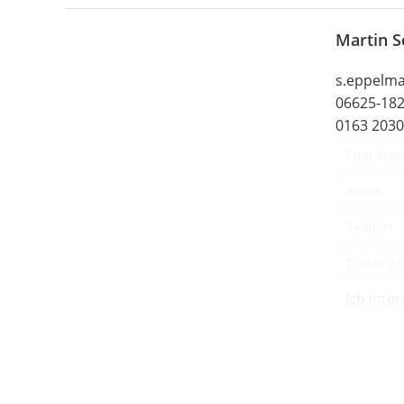
Martin S
s.eppelm
06625-18
0163 203