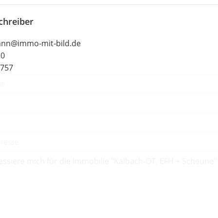
chreiber
ann@immo-mit-bild.de
20
0757