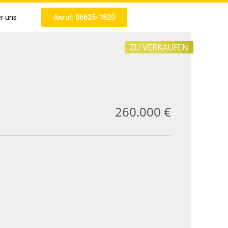
r uns
Anruf: 06625-1820
ZU VERKAUFEN
260.000 €