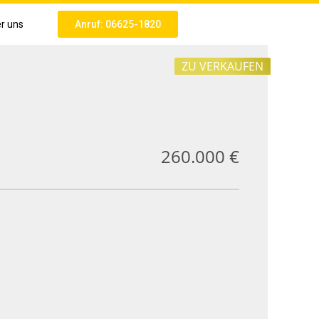
r uns
Anruf: 06625-1820
ZU VERKAUFEN
260.000 €