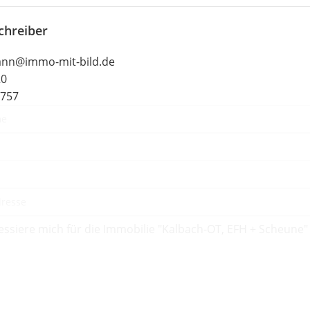
chreiber
ann@immo-mit-bild.de
20
0757