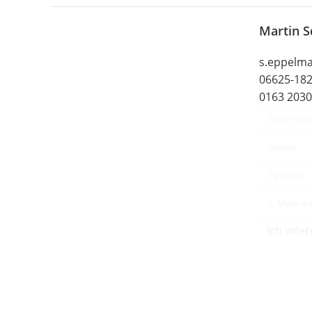
Martin S
s.eppelm
06625-18
0163 203