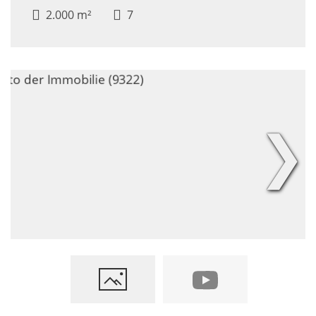
2.000 m²
7
❯