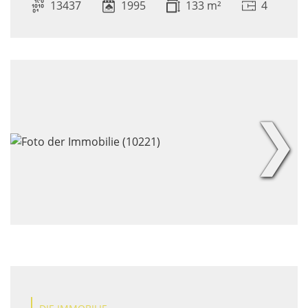
13437
1995
133 m²
4
❯