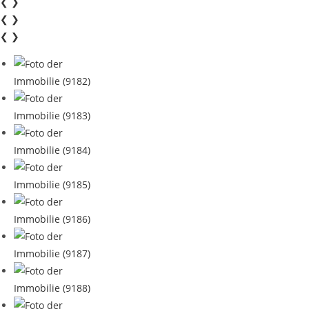
❮
❯
❮
❯
❮
❯