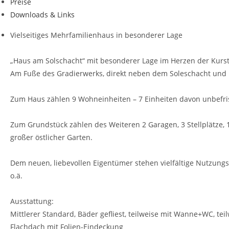
Preise
Downloads & Links
Vielseitiges Mehrfamilienhaus in besonderer Lage
„Haus am Solschacht“ mit besonderer Lage im Herzen der Kurs
Am Fuße des Gradierwerks, direkt neben dem Soleschacht und m
Zum Haus zählen 9 Wohneinheiten – 7 Einheiten davon unbefris
Zum Grundstück zählen des Weiteren 2 Garagen, 3 Stellplätze, 1
großer östlicher Garten.
Dem neuen, liebevollen Eigentümer stehen vielfältige Nutzun
o.ä.
Ausstattung:
Mittlerer Standard, Bäder gefliest, teilweise mit Wanne+WC, tei
Flachdach mit Folien-Eindeckung