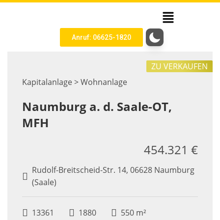
Anruf: 06625-1820
ZU VERKAUFEN
Kapitalanlage > Wohnanlage
Naumburg a. d. Saale-OT,
MFH
454.321 €
Rudolf-Breitscheid-Str. 14, 06628 Naumburg
(Saale)
13361
1880
550 m²