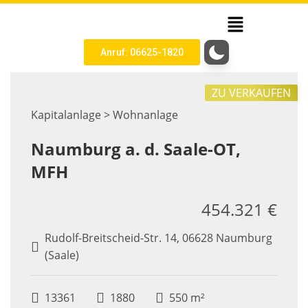
Anruf: 06625-1820
ZU VERKAUFEN
Kapitalanlage > Wohnanlage
Naumburg a. d. Saale-OT,
MFH
454.321 €
Rudolf-Breitscheid-Str. 14, 06628 Naumburg
(Saale)
13361
1880
550 m²