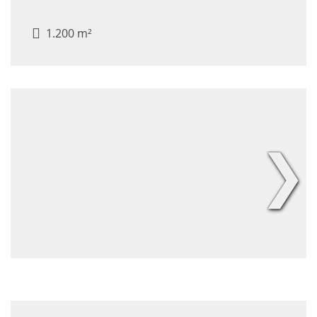
1.200 m²
❯