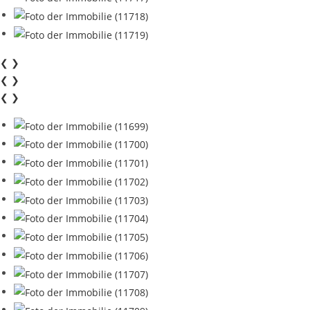
❮
❯
❮
❯
❮
❯