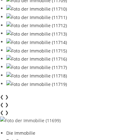
❮
❯
❮
❯
❮
❯
Die Immobilie