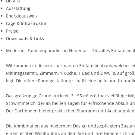
Details
Ausstattung
Energieausweis
Lage & Infrastruktur
Preise
Downloads & Links
Modernes Familienparadies in Neuental – Stilvolles Einfamil
Willkommen in diesem charmanten Einfamilienhaus, welches ein
Mit insgesamt 5 Zimmern, 1 Küche, 1 Bad und 2 WC`s, auf großzü
legt. Die offene Raumgestaltung schafft eine helle und freundl
Das großzügige Grundstück mit 3.195 m² eröffnet vielfältige M
Schwimmteich, der an heißen Tagen für erfrischende Abkühlu
Der Dachboden bietet praktischen Stauraum und Ausbaupotenzi
Die Kombination aus modernem Design und gepflegtem Zustand, g
einem echten Wohlfühlort, an dem Sie und Ihre Familie sich 