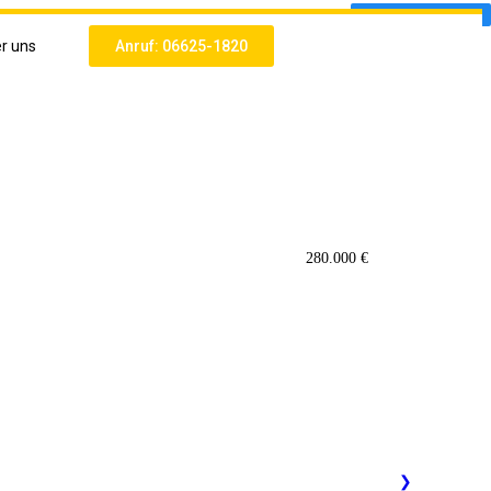
ZU VERKAUFEN
r uns
Anruf: 06625-1820
280.000 €
❯