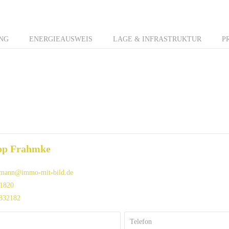
NG
ENERGIEAUSWEIS
LAGE & INFRASTRUKTUR
P
ipp Frahmke
lmann@immo-mit-bild.de
1820
832182