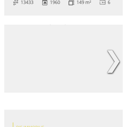
13433
1960
149 m²
6
❯