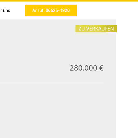
r uns
Anruf: 06625-1820
ZU VERKAUFEN
280.000 €