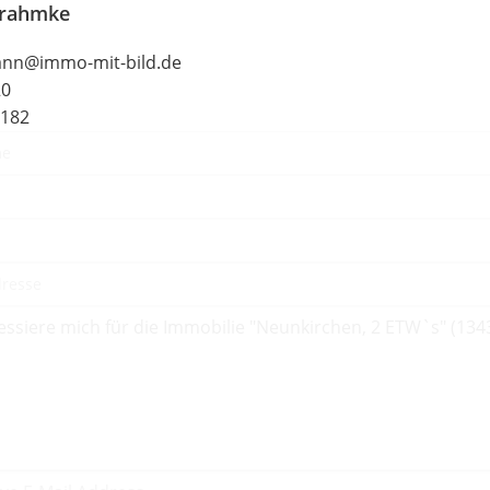
Frahmke
ann@immo-mit-bild.de
20
2182