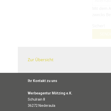
Mit dem A
zwecks Be
Sicher!
SEND
Zur Übersicht
Ihr Kontakt zu uns
Werbeagentur Mötzing e.K.
Schulrain 8
36272 Niederaula