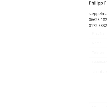
Philipp 
s.eppelm
06625-18
0172 583