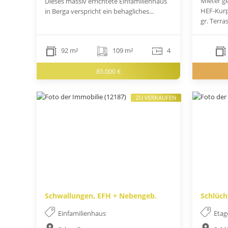
Mieter ge
Dieses massiv errichtete Einfamilienhaus
HEF-Kurp
in Berga verspricht ein behagliches...
gr. Terra
92 m²
109 m²
4
85.000 €
ZU VERKAUFEN
Schwallungen, EFH + Nebengeb.
Schlüch
Einfamilienhaus
Eta