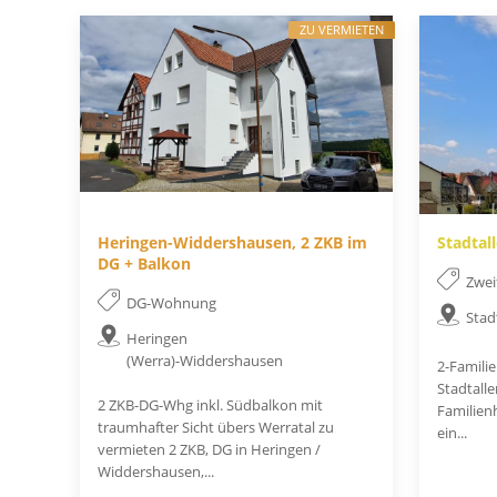
ZU VERMIETEN
Heringen-Widdershausen, 2 ZKB im
Stadtal
DG + Balkon
Zwei
DG-Wohnung
Stad
Heringen
(Werra)-Widdershausen
2-Famili
Stadtall
2 ZKB-DG-Whg inkl. Südbalkon mit
Familienh
traumhafter Sicht übers Werratal zu
ein...
vermieten 2 ZKB, DG in Heringen /
Widdershausen,...