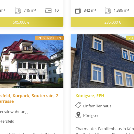
 m²
746 m²
10
342 m²
1.386 m²
505.000 €
285.000 €
ZU VERMIETEN
ZU
sfeld, Kurpark, Souterrain, 2
Königsee, EFH
errasse
Einfamilienhaus
terrainwohnung
Königsee
Hersfeld
Charmantes Familienhaus in Köni