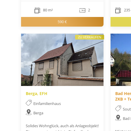
80 m²
2
235
590 €
ZU VERKAUFEN
Berga, EFH
Bad Her
ZKB + T
Einfamilienhaus
Sou
Berga
Bad 
Solides Wohnglück, auch als Anlageobjekt!