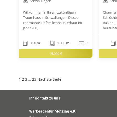
Schwallungen
Schl
Willkommen in Ihrem zukünftigen
Charman
Traumhaus in Schwallungen! Dieses
Schlücht
charmante Einfamilienhaus, erbaut im
Balkon u
Jahr 1900,...
bezauber
100 m²
1.000 m²
5
45.000 €
1
2
3
…
23
Nächste Seite
Ihr Kontakt zu uns
Werbeagentur Mötzing e.K.