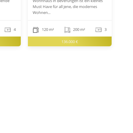
dende
Wohnhaus in Beverungen ist ein kleines
Must Have für all jene, die modernes
Wohnen...
4
120 m²
200 m²
3
136.000 €