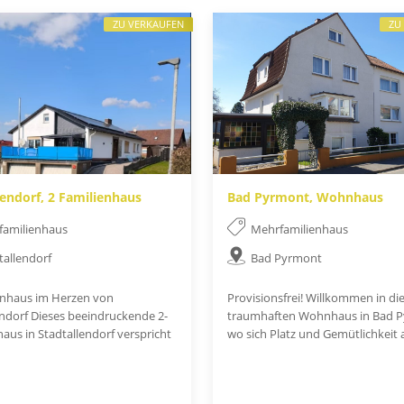
ZU VERKAUFEN
ZU
lendorf, 2 Familienhaus
Bad Pyrmont, Wohnhaus
familienhaus
Mehrfamilienhaus
tallendorf
Bad Pyrmont
enhaus im Herzen von
Provisionsfrei! Willkommen in d
endorf Dieses beeindruckende 2-
traumhaften Wohnhaus in Bad P
aus in Stadtallendorf verspricht
wo sich Platz und Gemütlichkeit a