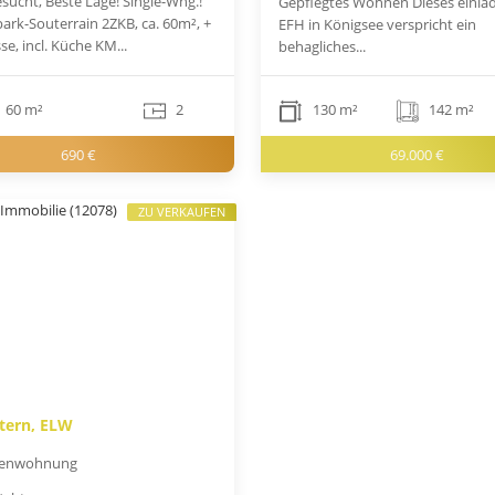
sucht, Beste Lage! Single-Whg.!
Gepflegtes Wohnen Dieses einla
ark-Souterrain 2ZKB, ca. 60m², +
EFH in Königsee verspricht ein
sse, incl. Küche KM...
behagliches...
60 m²
2
130 m²
142 m²
690 €
69.000 €
ZU VERKAUFEN
tern, ELW
genwohnung