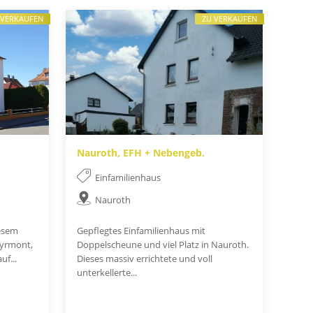
 VERKAUFEN
ZU VERKAUFEN
Nauroth, EFH + Nebengeb.
Einfamilienhaus
Nauroth
iesem
Gepflegtes Einfamilienhaus mit
yrmont,
Doppelscheune und viel Platz in Nauroth.
uf...
Dieses massiv errichtete und voll
unterkellerte...