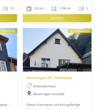
13
120 m²
1.700 m²
5
205.000 €
 VERKAUFEN
ZU VERKAUFEN
Beverungen-OT, Wohnhaus
Einfamilienhaus
Beverungen-Herstelle
gsee -
Dieses charmante und einzugsfertige