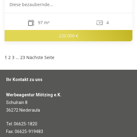
Diese bezaubernde...
97 m²
4
220.000 €
1
2
3
…
23
Nächste Seite
Ihr Kontakt zu uns
Werbeagentur Mötzing e.K.
Schulrain 8
36272 Niederaula
Tel: 06625-1820
Fax: 06625-919483