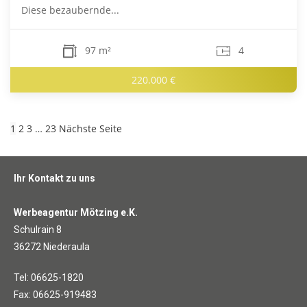
Diese bezaubernde...
97 m²
4
220.000 €
1
2
3
…
23
Nächste Seite
Ihr Kontakt zu uns
Werbeagentur Mötzing e.K.
Schulrain 8
36272 Niederaula
Tel: 06625-1820
Fax: 06625-919483