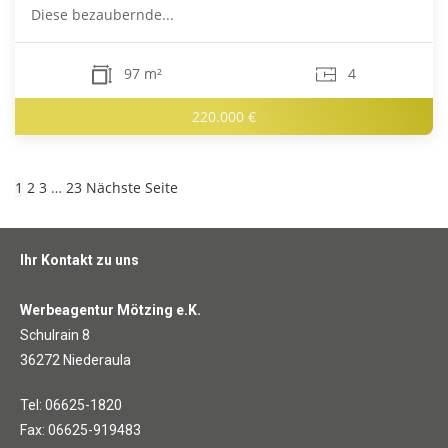
Diese bezaubernde...
97 m²
4
220.000 €
1
2
3
…
23
Nächste Seite
Ihr Kontakt zu uns
Werbeagentur Mötzing e.K.
Schulrain 8
36272 Niederaula
Tel: 06625-1820
Fax: 06625-919483