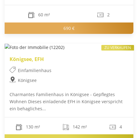
60 m²
2
690 €
ZU VERKAUFEN
Königsee, EFH
Einfamilienhaus
Königsee
Charmantes Familienhaus in Königsee - Gepflegtes
Wohnen Dieses einladende EFH in Königsee verspricht
ein behagliches...
130 m²
142 m²
4