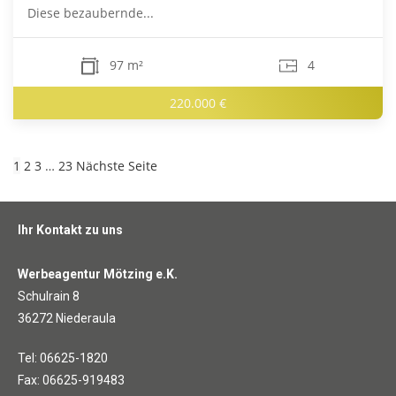
Diese bezaubernde...
97 m²
4
220.000 €
1
2
3
…
23
Nächste Seite
Ihr Kontakt zu uns
Werbeagentur Mötzing e.K.
Schulrain 8
36272 Niederaula
Tel: 06625-1820
Fax: 06625-919483