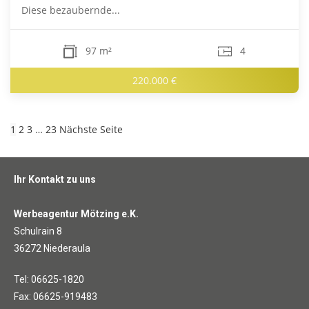
Diese bezaubernde...
97 m²
4
220.000 €
1
2
3
…
23
Nächste Seite
Ihr Kontakt zu uns
Werbeagentur Mötzing e.K.
Schulrain 8
36272 Niederaula
Tel: 06625-1820
Fax: 06625-919483