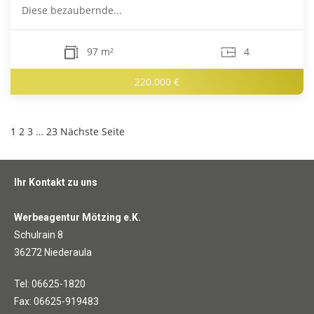
Diese bezaubernde...
97 m²
4
220.000 €
1
2
3
…
23
Nächste Seite
Ihr Kontakt zu uns
Werbeagentur Mötzing e.K.
Schulrain 8
36272 Niederaula
Tel: 06625-1820
Fax: 06625-919483