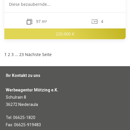
Diese bezaubernde...
97 m²
4
220.000 €
1
2
3
…
23
Nächste Seite
Ihr Kontakt zu uns
Werbeagentur Mötzing e.K.
Schulrain 8
36272 Niederaula
Tel: 06625-1820
Fax: 06625-919483