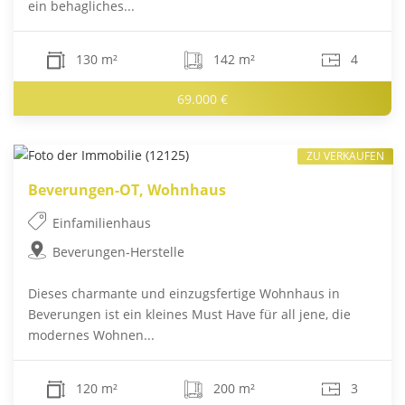
ein behagliches...
130 m²
142 m²
4
69.000 €
ZU VERKAUFEN
Beverungen-OT, Wohnhaus
Einfamilienhaus
Beverungen-Herstelle
Dieses charmante und einzugsfertige Wohnhaus in
Beverungen ist ein kleines Must Have für all jene, die
modernes Wohnen...
120 m²
200 m²
3