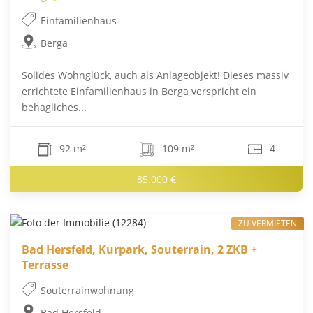
Einfamilienhaus
Berga
Solides Wohnglück, auch als Anlageobjekt! Dieses massiv
errichtete Einfamilienhaus in Berga verspricht ein
behagliches...
92 m²
109 m²
4
85.000 €
ZU VERMIETEN
Bad Hersfeld, Kurpark, Souterrain, 2 ZKB +
Terrasse
Souterrainwohnung
Bad Hersfeld