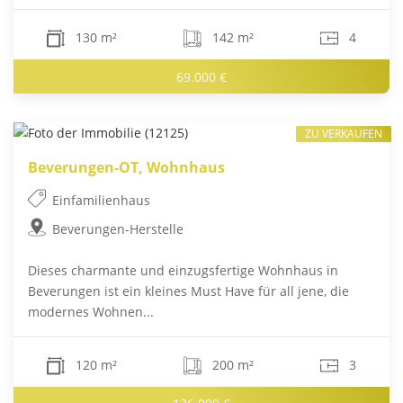
130 m²
142 m²
4
69.000 €
ZU VERKAUFEN
Beverungen-OT, Wohnhaus
Einfamilienhaus
Beverungen-Herstelle
Dieses charmante und einzugsfertige Wohnhaus in
Beverungen ist ein kleines Must Have für all jene, die
modernes Wohnen...
120 m²
200 m²
3