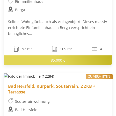
Einfamilienhaus
Berga
Solides Wohnglück, auch als Anlageobjekt! Dieses massiv
errichtete Einfamilienhaus in Berga verspricht ein
behagliches...
92 m²
109 m²
4
85.000 €
ZU VERMIETEN
Bad Hersfeld, Kurpark, Souterrain, 2 ZKB +
Terrasse
Souterrainwohnung
Bad Hersfeld