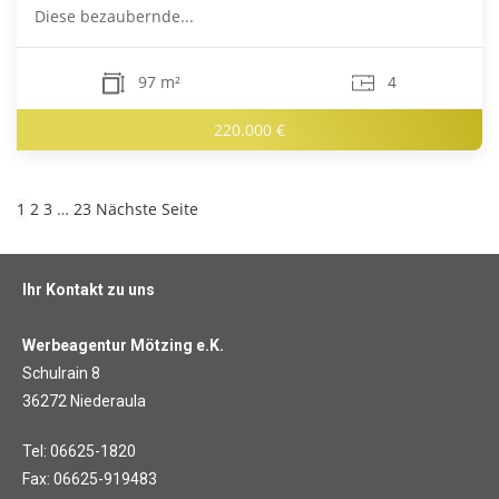
Diese bezaubernde...
97 m²
4
220.000 €
1
2
3
…
23
Nächste Seite
Ihr Kontakt zu uns
Werbeagentur Mötzing e.K.
Schulrain 8
36272 Niederaula
Tel: 06625-1820
Fax: 06625-919483