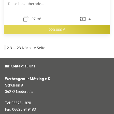
Diese bezaubernde...
97 m²
4
220.000 €
1
2
3
…
23
Nächste Seite
Ihr Kontakt zu uns
Werbeagentur Mötzing e.K.
Schulrain 8
36272 Niederaula
Tel: 06625-1820
Fax: 06625-919483