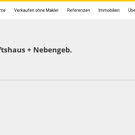
me
Verkaufen ohne Makler
Referenzen
Immobilien
Übe
ftshaus + Nebengeb.