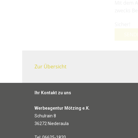
Mit dem A
zwecks Be
Sicher!
SEND
Zur Übersicht
Ihr Kontakt zu uns
Werbeagentur Mötzing e.K.
Schulrain 8
36272 Niederaula
Tel: 06625-1820