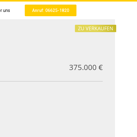
r uns
Anruf: 06625-1820
ZU VERKAUFEN
375.000 €