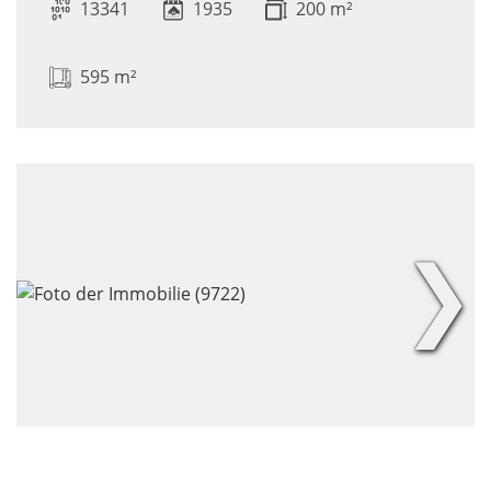
13341
1935
200 m²
595 m²
❯