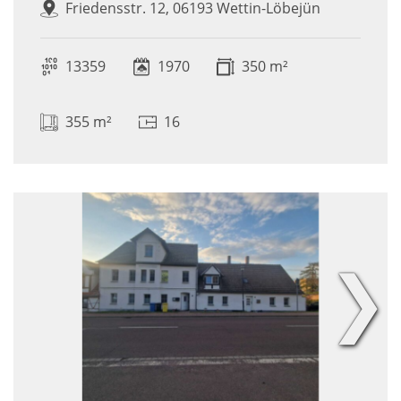
Friedensstr. 12, 06193 Wettin-Löbejün
13359
1970
350 m²
355 m²
16
❯