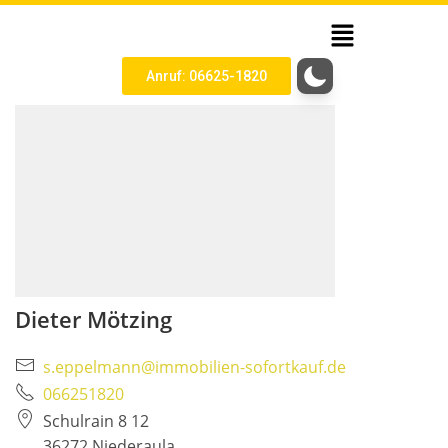
Anruf: 06625-1820
Dieter Mötzing
s.eppelmann@immobilien-sofortkauf.de
066251820
Schulrain 8 12
36272 Niederaula