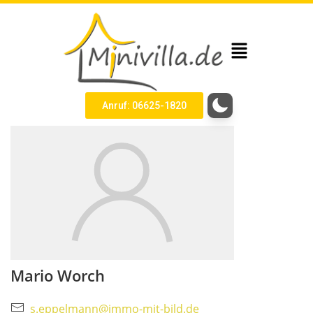
Anruf: 06625-1820
Mario Worch
s.eppelmann@immo-mit-bild.de