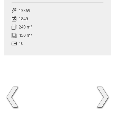
13369
1849
240 m²
450 m²
10
❮
❯