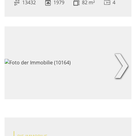
13432
1979
82 m²
4
❯