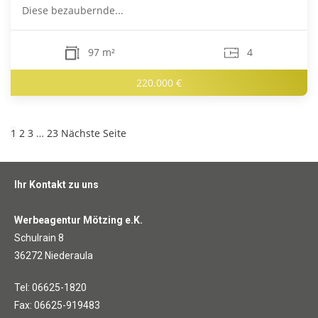
Diese bezaubernde...
97 m²
4
220.000 €
1
2
3
…
23
Nächste Seite
Ihr Kontakt zu uns
Werbeagentur Mötzing e.K.
Schulrain 8
36272 Niederaula
Tel: 06625-1820
Fax: 06625-919483