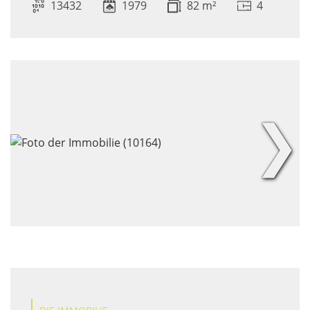
13432
1979
82 m²
4
❯