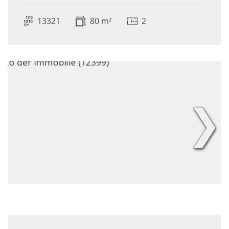
13321
80 m²
2
❯